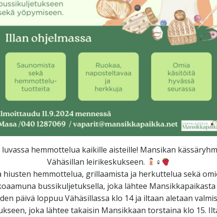
luvassa hemmottelua kaikille aisteille! Mansikan kässäryhmä 
Vähäsillan leirikeskukseen.
‍♀
ja hiusten hemmottelua, grillaamista ja herkuttelua sekä om
oaamuna bussikuljetuksella, joka lähtee Mansikkapaikasta kl
heiden päivä loppuu Vähäsillassa klo 14 ja iltaan aletaan valm
seen, joka lähtee takaisin Mansikkaan torstaina klo 15. Ilta