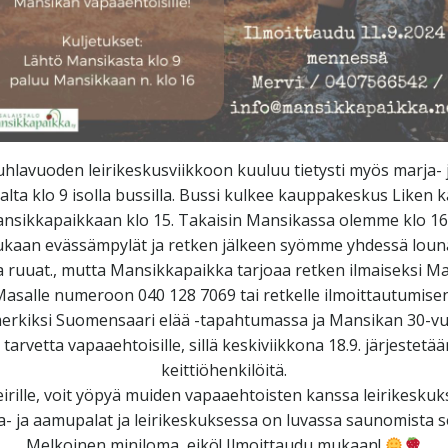
hlavuoden leirikeskusviikkoon kuuluu tietysti myös marja- ja
lta klo 9 isolla bussilla. Bussi kulkee kauppakeskus Liken k
ansikkapaikkaan klo 15. Takaisin Mansikassa olemme klo 1
an evässämpylät ja retken jälkeen syömme yhdessä louna
a ruuat., mutta Mansikkapaikka tarjoaa retken ilmaiseksi Ma
asalle numeroon 040 128 7069 tai retkelle ilmoittautumise
merkiksi Suomensaari elää -tapahtumassa ja Mansikan 30-vuot
 tarvetta vapaaehtoisille, sillä keskiviikkona 18.9. järjestetä
keittiöhenkilöitä.
eirille, voit yöpyä muiden vapaaehtoisten kanssa leirikeskuk
ta- ja aamupalat ja leirikeskuksessa on luvassa saunomista s
Melkoinen miniloma, eikö! Ilmoittaudu mukaan!