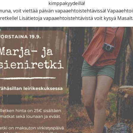
kimppakyydeillä!
amuna, voit viettää päivän vapaaehtoistehtävissä! Vapaaeht
iretkelle! Lisätietoja vapaaehtoistehtävistä voit kysyä Masa