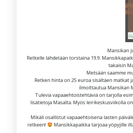
Mansikan ju
Retkelle lähdetään torstaina 19.9. Mansikkapaika
takaisin M
Metsään saamme muka
Retken hinta on 25 euroa sisältäen matkat j
ilmoittautua Mansikan M
Tulevia vapaaehtoistehtäviä on tarjolla esi
lisätietoja Masalta. Myös leirikeskusviikolla on
Mikäli osallistut vapaaehtoisena lasten päiväl
retkeen!
Mansikkapaikka tarjoaa yöpyjille il