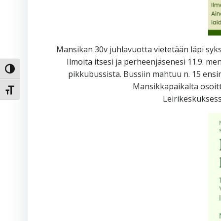
Mansikan 30v juhlavuotta vietetään läpi syksy
Ilmoita itsesi ja perheenjäsenesi 11.9. m
Toggle High Contrast
pikkubussista. Bussiin mahtuu n. 15 ens
Mansikkapaikalta osoitt
Toggle Font size
Leirikeskuksess