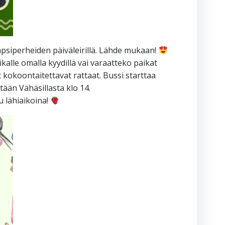
lapsiperheiden päiväleirillä. Lähde mukaan!
alle omalla kyydillä vai varaatteko paikat
okoontaitettavat rattaat. Bussi starttaa
ään Vähäsillasta klo 14.
u lähiaikoina!