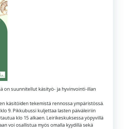
on suunnitellut käsityö- ja hyvinvointi-illan
ien käsitöiden tekemistä rennossa ympäristössä.
o 9. Pikkubussi kuljettaa lasten päiväleiriin
istautua klo 15 alkaen. Leirikeskuksessa yöpyvillä
an voi osallistua myös omalla kyydillä sekä