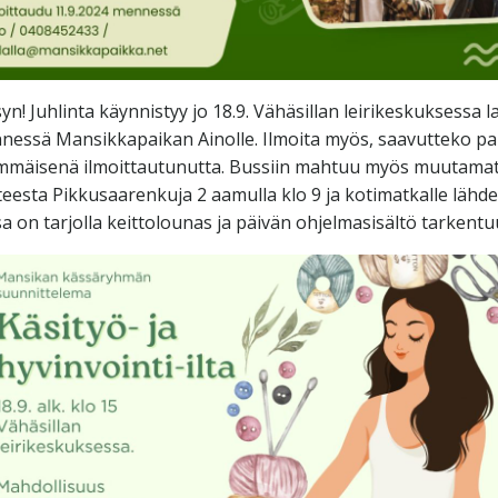
n! Juhlinta käynnistyy jo 18.9. Vähäsillan leirikeskuksessa 
ennessä Mansikkapaikan Ainolle. Ilmoita myös, saavutteko paik
immäisenä ilmoittautunutta. Bussiin mahtuu myös muutamat k
eesta Pikkusaarenkuja 2 aamulla klo 9 ja kotimatkalle lähdet
a on tarjolla keittolounas ja päivän ohjelmasisältö tarkentu