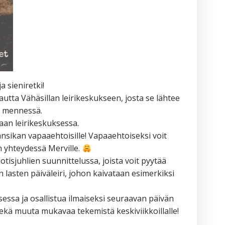
 sieniretki!
autta Vähäsillan leirikeskukseen, josta se lähtee
6 mennessä.
an leirikeskuksessa.
nsikan vapaaehtoisille! Vapaaehtoiseksi voit
n yhteydessä Merville.
isjuhlien suunnittelussa, joista voit pyytää
än lasten päiväleiri, johon kaivataan esimerkiksi
sessa ja osallistua ilmaiseksi seuraavan päivän
ekä muuta mukavaa tekemistä keskiviikkoillalle!