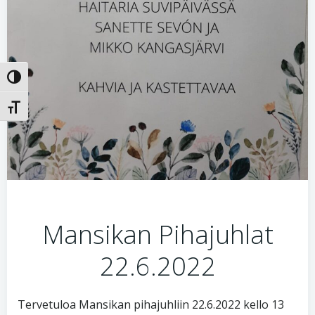
Toggle High Contrast
Toggle Font size
Mansikan Pihajuhlat
22.6.2022
Tervetuloa Mansikan pihajuhliin 22.6.2022 kello 13