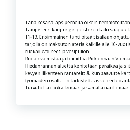
Tänä kesänä lapsiperheitä oikein hemmotellaan 
Tampereen kaupungin puistoruokailu saapuu kesä
11-13. Ensimmäinen tunti pitää sisällään ohjattua
tarjolla on maksuton ateria kaikille alle 16-vuot
ruokailuvälineet ja vesipullon.
Ruoan valmistaa ja toimittaa Pirkanmaan Voimia. 
Hiedanrannan aluetta kehitetään paraikaa ja si
kevyen liikenteen rantareittiä, kun saavutte ka
työmaiden osalta on tarkistettavissa hiedanranta.
Tervetuloa ruokailemaan ja samalla nauttimaan 