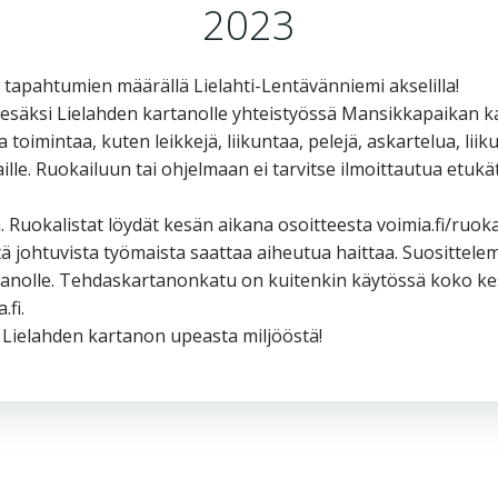
2023
tapahtumien määrällä Lielahti-Lentävänniemi akselilla!
ksi Lielahden kartanolle yhteistyössä Mansikkapaikan kans
 toimintaa, kuten leikkejä, liikuntaa, pelejä, askartelua, lii
iaille. Ruokailuun tai ohjelmaan ei tarvitse ilmoittautua etu
Ruokalistat löydät kesän aikana osoitteesta voimia.fi/ruokal
itä johtuvista työmaista saattaa aiheutua haittaa. Suositt
rtanolle. Tehdaskartanonkatu on kuitenkin käytössä koko kesä
fi.
Lielahden kartanon upeasta miljööstä!