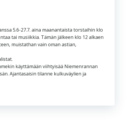
sa 5.6-27.7. aina maanantaista torstaihin klo
kuntaa tai musiikkia. Tämän jälkeen klo 12 alkaen
käteen, muistathan vain oman astian,
istat.
elemmekin käyttämään viihtyisää Niemenrannan
n. Ajantasaisin tilanne kulkuväylien ja