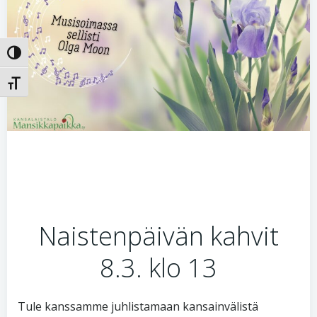
Toggle High Contrast
Toggle Font size
Naistenpäivän kahvit
8.3. klo 13
Tule kanssamme juhlistamaan kansainvälistä