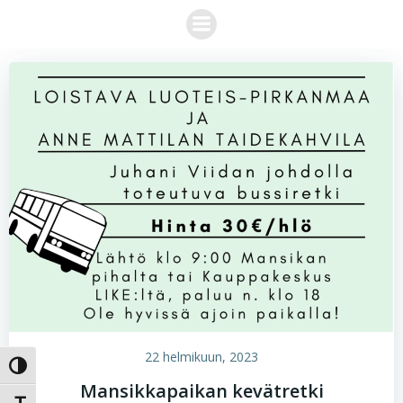
Skip
to
content
22 helmikuun, 2023
Toggle High Contrast
Mansikkapaikan kevätretki